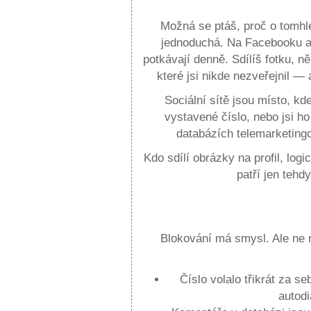
Možná se ptáš, proč o tomhl
jednoduchá. Na Facebooku a d
potkávají denně. Sdílíš fotku, n
které jsi nikde nezveřejnil —
Sociální sítě jsou místo, kde
vystavené číslo, nebo jsi h
databázích telemarketingo
Kdo sdílí obrázky na profil, log
patří jen tehd
Kdy zablokovat a kdy nezvedat
Blokování má smysl. Ale ne na
Číslo volalo třikrát za
autodi