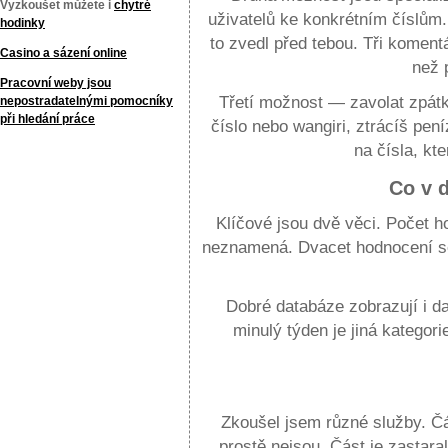
Vyzkoušet můžete i
chytré
uživatelů ke konkrétním číslům. 
hodinky
to zvedl před tebou. Tři koment
Casino a sázení online
než 
Pracovní weby jsou
Třetí možnost — zavolat zpátky
nepostradatelnými pomocníky
při hledání práce
číslo nebo wangiri, ztrácíš pen
na čísla, kte
Co v 
Klíčové jsou dvě věci. Počet h
neznamená. Dvacet hodnocení se
Dobré databáze zobrazují i da
minulý týden je jiná kategor
Cislo.info a proč ho otevřít jako prvn
Zkoušel jsem různé služby. Čás
prostě nejsou. Část je zastar