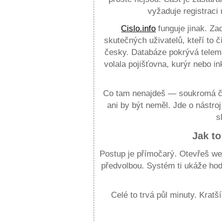
vyžaduje registraci 
Cislo.info
funguje jinak. Za
skutečných uživatelů, kteří to č
česky. Databáze pokrývá telema
volala pojišťovna, kurýr nebo 
Co tam nenajdeš — soukromá čís
ani by být neměl. Jde o nástroj
s
Jak to
Postup je přímočarý. Otevřeš we
předvolbou. Systém ti ukáže ho
Celé to trvá půl minuty. Kratší
Obrázky a čísla — co to má spole