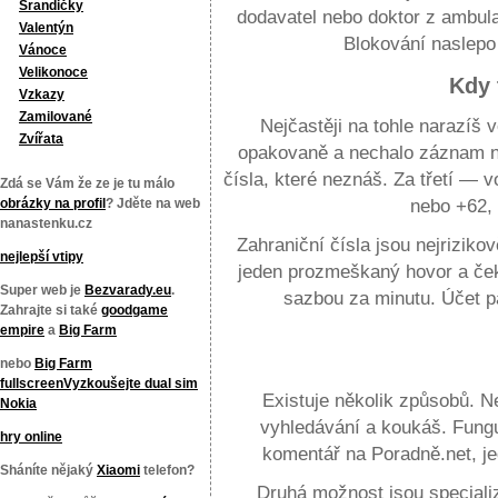
Srandičky
dodavatel nebo doktor z ambulan
Valentýn
Blokování naslepo j
Vánoce
Velikonoce
Kdy 
Vzkazy
Zamilované
Nejčastěji na tohle narazíš v
Zvířata
opakovaně a nechalo záznam n
čísla, které neznáš. Za třetí — v
Zdá se Vám že ze je tu málo
nebo +62, 
obrázky na profil
? Jděte na web
nanastenku.cz
Zahraniční čísla jsou nejrizikov
nejlepší vtipy
jeden prozmeškaný hovor a ček
Super web je
Bezvarady.eu
.
sazbou za minutu. Účet pa
Zahrajte si také
goodgame
empire
a
Big Farm
Jak funguje vyhledávání telefonníc
nebo
Big Farm
fullscreen
Vyzkoušejte
dual sim
Existuje několik způsobů. N
Nokia
vyhledávání a koukáš. Funguj
hry online
komentář na Poradně.net, j
Sháníte nějaký
Xiaomi
telefon?
Druhá možnost jsou speciali