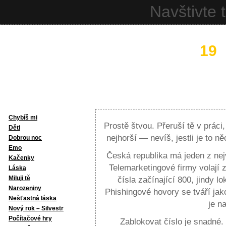
Navštivte 
19
ka
Chybíš mi
Prostě štvou. Přeruší tě v práci,
Děti
nejhorší — nevíš, jestli je to n
Dobrou noc
Emo
Česká republika má jeden z ne
Kačenky
Telemarketingové firmy volají z
Láska
Miluji tě
čísla začínající 800, jindy l
Narozeniny
Phishingové hovory se tváří ja
Nešťastná láska
je n
Nový rok – Silvestr
Počítačové hry
Zablokovat číslo je snadné.