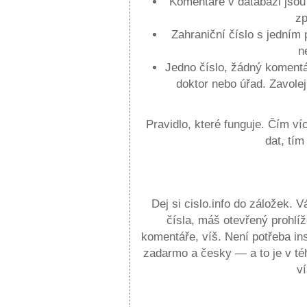
Komentáře v databázi jsou
zp
Zahraniční číslo s jedn
n
Jedno číslo, žádný komentá
doktor nebo úřad. Zavolej
Pravidlo, které funguje. Čím v
dat, tím
Praktická rada před dalším hovore
Dej si cislo.info do záložek. 
čísla, máš otevřený prohlí
komentáře, víš. Není potřeba ins
zadarmo a česky — a to je v téh
ví