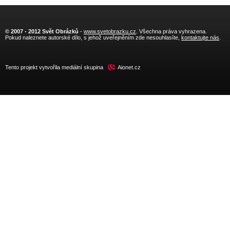
© 2007 - 2012 Svět Obrázků
-
www.svetobrazku.cz
. Všechna práva vyhrazena.
Pokud naleznete autorské dílo, s jehož uveřejněním zde nesouhlasíte,
kontaktujte nás
.
Tento projekt vytvořila mediální skupina
Aionet.cz