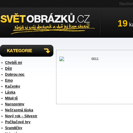
Navštiv
19
ka
Chybíš mi
Děti
Dobrou noc
Emo
Kačenky
Láska
Miluji tě
Narozeniny
Nešťastná láska
Nový rok – Silvestr
Počítačové hry
Srandičky