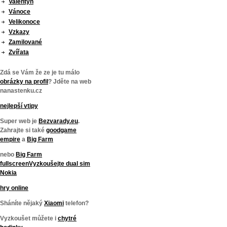
Valentýn
Vánoce
Velikonoce
Vzkazy
Zamilované
Zvířata
Zdá se Vám že ze je tu málo
obrázky na profil
? Jděte na web
nanastenku.cz
nejlepší vtipy
Super web je
Bezvarady.eu
.
Zahrajte si také
goodgame
empire
a
Big Farm
nebo
Big Farm
fullscreen
Vyzkoušejte
dual sim
Nokia
hry online
Sháníte nějaký
Xiaomi
telefon?
Vyzkoušet můžete i
chytré