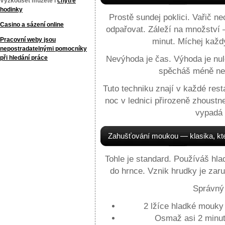
Vyzkoušet můžete i
chytré
hodinky
Prostě sundej poklici. Vařič 
Casino a sázení online
odpařovat. Záleží na množství —
Pracovní weby jsou
minut. Míchej každý
nepostradatelnými pomocníky
při hledání práce
Nevýhoda je čas. Výhoda je nul
spěcháš méně než
Tuto techniku znají v každé res
noc v lednici přirozeně zhoustn
vypadá 
Zahušťování moukou — klasika, kte
Tohle je standard. Používáš hl
do hrnce. Vznik hrudky je zar
Správný
2 lžíce hladké mouky 
Osmaž asi 2 minut