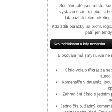
Sociální sítě jsou místo, kde
vystavené číslo, nebo jsi h
databázích telemarketingo
Kdo sdílí obrázky na profil, log
patří jen tehd
Kdy zablokovat a kdy nezvedat
Blokování má smysl. Ale ne na
Číslo volalo třikrát za
autodi
Komentáře v databázi jsou
zp
Zahraniční číslo s jedn
n
Jedno číslo, žádný komentá