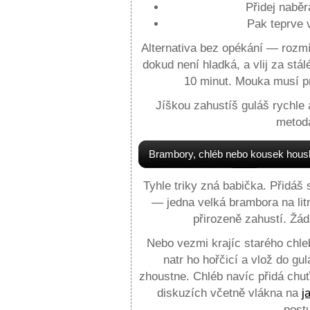
Přidej nabě
Pak teprve 
Alternativa bez opékání — rozmí
dokud není hladká, a vlij za stá
10 minut. Mouka musí pr
Jíškou zahustíš guláš rychle 
metoda
Brambory, chléb nebo kousek hous
Tyhle triky zná babička. Přidá
— jedna velká brambora na lit
přirozeně zahustí. Žá
Nebo vezmi krajíc starého chle
natr ho hořčicí a vlož do g
zhoustne. Chléb navíc přidá chuť
diskuzích včetně vlákna na
j
postu