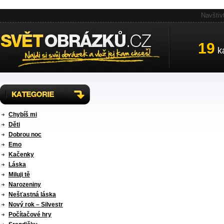
Navštiv
19
ka
Chybíš mi
Děti
Dobrou noc
Emo
Kačenky
Láska
Miluji tě
Narozeniny
Nešťastná láska
Nový rok – Silvestr
Počítačové hry