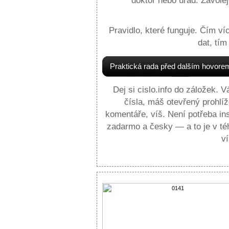
doktor nebo úřad. Zavolej
Pravidlo, které funguje. Čím v
dat, tím
Praktická rada před dalším hovore
Dej si cislo.info do záložek. 
čísla, máš otevřený prohlí
komentáře, víš. Není potřeba ins
zadarmo a česky — a to je v téh
ví