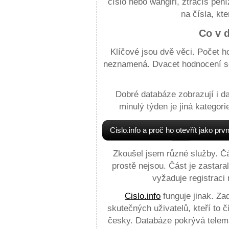
číslo nebo wangiri, ztrácíš pen
na čísla, kte
Co v 
Klíčové jsou dvě věci. Počet h
neznamená. Dvacet hodnocení se
Dobré databáze zobrazují i da
minulý týden je jiná kategor
Cislo.info a proč ho otevřít jako prvn
Zkoušel jsem různé služby. Čás
prostě nejsou. Část je zastar
vyžaduje registraci 
Cislo.info
funguje jinak. Za
skutečných uživatelů, kteří to č
česky. Databáze pokrývá telema