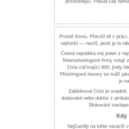
přirozenější. Pokud čas nemá
Prostě štvou. Přeruší tě v práci,
nejhorší — nevíš, jestli je to n
Česká republika má jeden z ne
Telemarketingové firmy volají z
čísla začínající 800, jindy l
Phishingové hovory se tváří ja
je n
Zablokovat číslo je snadné.
dodavatel nebo doktor z ambulan
Blokování naslepo j
Kdy 
Nejčastěji na tohle narazíš v