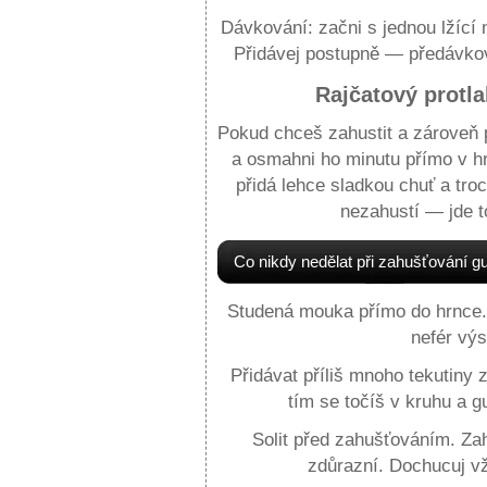
Dávkování: začni s jednou lžící 
Přidávej postupně — předávkov
Rajčatový protl
Pokud chceš zahustit a zároveň pr
a osmahni ho minutu přímo v hr
přidá lehce sladkou chuť a tr
nezahustí — jde t
Co nikdy nedělat při zahušťování g
Studená mouka přímo do hrnce. 
nefér výs
Přidávat příliš mnoho tekutiny
tím se točíš v kruhu a 
Solit před zahušťováním. Za
zdůrazní. Dochucuj v