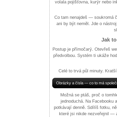
volala pojišťovna, kurýr nebo 
Co tam nenajdeš — soukromá čís
ani by být neměl. Jde o nástroj
s
Jak to
Postup je přímočarý. Otevřeš we
předvolbou. Systém ti ukáže ho
Celé to trvá půl minuty. Kratší
Obrázky a čísla — co to má spole
Možná se ptáš, proč o tomhl
jednoduchá. Na Facebooku a d
potkávají denně. Sdílíš fotku, n
které jsi nikde nezveřejnil —