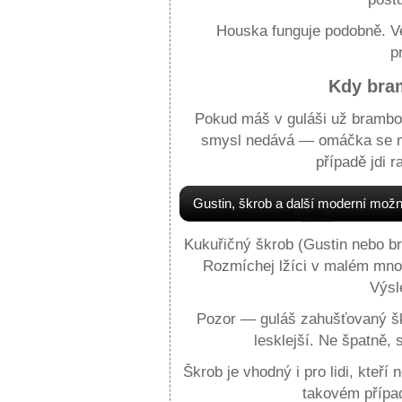
Houska funguje podobně. Ve
p
Kdy bra
Pokud máš v guláši už brambor
smysl nedává — omáčka se můž
případě jdi 
Gustin, škrob a další moderní možn
Kukuřičný škrob (Gustin nebo br
Rozmíchej lžíci v malém množ
Výsl
Pozor — guláš zahušťovaný šk
lesklejší. Ne špatně, s
Škrob je vhodný i pro lidi, kteř
takovém případ