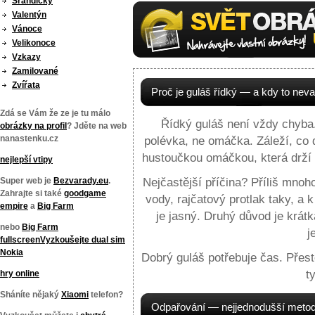
Srandičky
Valentýn
Vánoce
Velikonoce
Vzkazy
Zamilované
Zvířata
Proč je guláš řídký — a kdy to neva
Zdá se Vám že ze je tu málo
Řídký guláš není vždy chyba.
obrázky na profil
? Jděte na web
nanastenku.cz
polévka, ne omáčka. Záleží, co 
hustoučkou omáčkou, která drží 
nejlepší vtipy
Super web je
Bezvarady.eu
.
Nejčastější příčina? Příliš mnoh
Zahrajte si také
goodgame
vody, rajčatový protlak taky, a
empire
a
Big Farm
je jasný. Druhý důvod je krát
nebo
Big Farm
j
fullscreen
Vyzkoušejte
dual sim
Nokia
Dobrý guláš potřebuje čas. Přest
t
hry online
Sháníte nějaký
Xiaomi
telefon?
Odpařování — nejjednodušší metoda