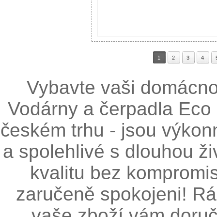
1
2
3
4
Vybavte vaši domácnos
Vodárny a čerpadla Eco 
českém trhu - jsou výkonn
a spolehlivé s dlouhou ži
kvalitu bez kompromis
zaručeně spokojeni! R
vaše zboží vám doru