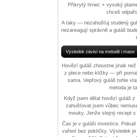
Přikrytý hrnec + vysoký plam
chceš odpařov
A taky — nezahušťuj studený gu
nezareagují správně a guláš bude
Výsledek závisí na metodě i mase
Hovězí guláš zhoustne jinak než
z plece nebo kližky — při poma
sama. Vepřový guláš tuhle vl
metoda je t
Když jsem dělal hovězí guláš z 
zahušťovat jsem vůbec nemuse
mouky. Jenže stejný recept s 
Čas je v guláši investice. Poku
vaření bez pokličky. Výsledek je