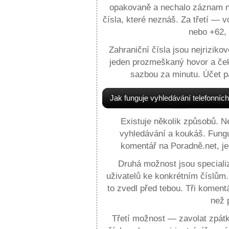
opakovaně a nechalo záznam n
čísla, které neznáš. Za třetí — v
nebo +62, 
Zahraniční čísla jsou nejrizikov
jeden prozmeškaný hovor a ček
sazbou za minutu. Účet pa
Jak funguje vyhledávání telefonníc
Existuje několik způsobů. N
vyhledávání a koukáš. Funguj
komentář na Poradně.net, j
Druhá možnost jsou speciali
uživatelů ke konkrétním číslům. 
to zvedl před tebou. Tři koment
než 
Třetí možnost — zavolat zpátky