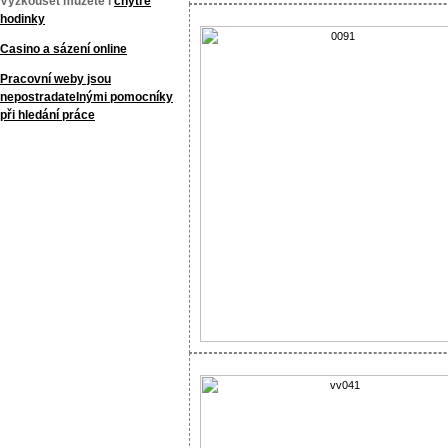
Vyzkoušet můžete i
chytré
hodinky
Casino a sázení online
Pracovní weby jsou
nepostradatelnými pomocníky
při hledání práce