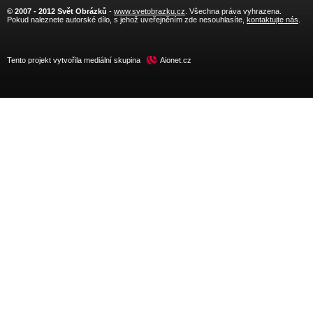
© 2007 - 2012 Svět Obrázků
-
www.svetobrazku.cz
. Všechna práva vyhrazena.
Pokud naleznete autorské dílo, s jehož uveřejněním zde nesouhlasíte,
kontaktujte nás
.
Tento projekt vytvořila mediální skupina
Aionet.cz