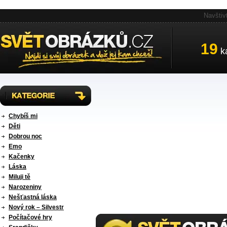
Navštiv
19
ka
Chybíš mi
Děti
Dobrou noc
Emo
Kačenky
Láska
Miluji tě
Narozeniny
Nešťastná láska
Nový rok – Silvestr
Počítačové hry