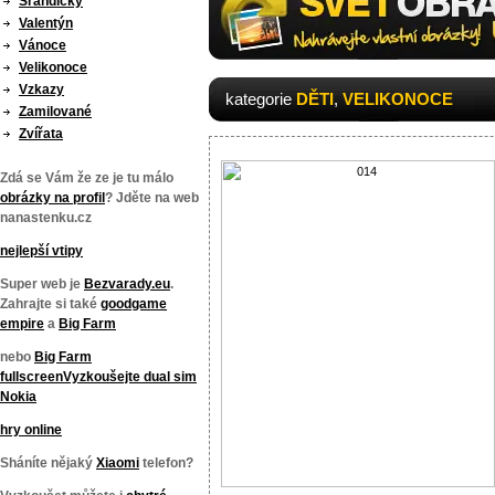
Srandičky
Valentýn
Vánoce
Velikonoce
Vzkazy
kategorie
DĚTI
,
VELIKONOCE
Zamilované
Zvířata
Zdá se Vám že ze je tu málo
obrázky na profil
? Jděte na web
nanastenku.cz
nejlepší vtipy
Super web je
Bezvarady.eu
.
Zahrajte si také
goodgame
empire
a
Big Farm
nebo
Big Farm
fullscreen
Vyzkoušejte
dual sim
Nokia
hry online
Sháníte nějaký
Xiaomi
telefon?