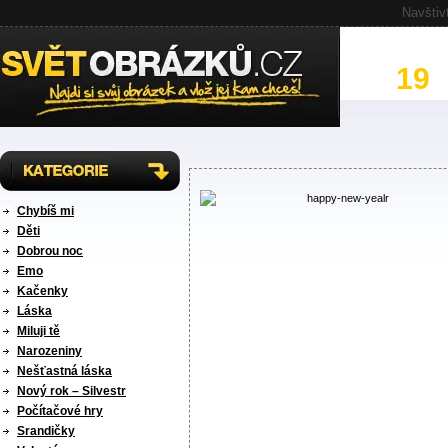
Navštiv
19
ka
Chybíš mi
Děti
Dobrou noc
Emo
Kačenky
Láska
Miluji tě
Narozeniny
Nešťastná láska
Nový rok – Silvestr
Počítačové hry
Srandičky