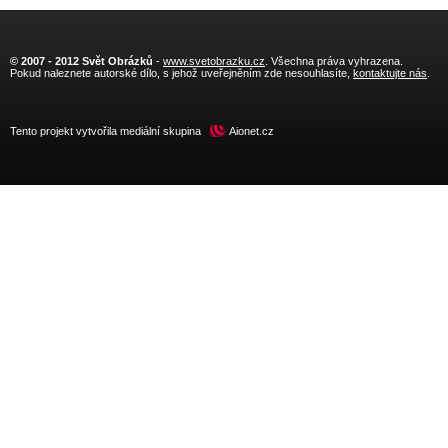
© 2007 - 2012 Svět Obrázků
-
www.svetobrazku.cz
. Všechna práva vyhrazena.
Pokud naleznete autorské dílo, s jehož uveřejněním zde nesouhlasíte,
kontaktujte nás
.
Tento projekt vytvořila mediální skupina
Aionet.cz