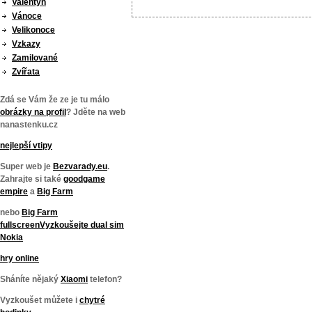
Valentýn
Vánoce
Velikonoce
Vzkazy
Zamilované
Zvířata
Zdá se Vám že ze je tu málo
obrázky na profil
? Jděte na web
nanastenku.cz
nejlepší vtipy
Super web je
Bezvarady.eu
.
Zahrajte si také
goodgame
empire
a
Big Farm
nebo
Big Farm
fullscreen
Vyzkoušejte
dual sim
Nokia
hry online
Sháníte nějaký
Xiaomi
telefon?
Vyzkoušet můžete i
chytré