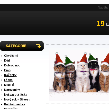
Navštiv
19
ka
Chybíš mi
Děti
Dobrou noc
Emo
Kačenky
Láska
Miluji tě
Narozeniny
Nešťastná láska
Nový rok – Silvestr
Počítačové hry