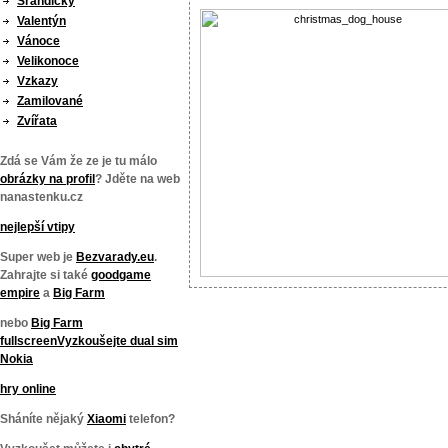
Srandičky
Valentýn
Vánoce
Velikonoce
Vzkazy
Zamilované
Zvířata
Zdá se Vám že ze je tu málo
obrázky na profil
? Jděte na web
nanastenku.cz
nejlepší vtipy
Super web je
Bezvarady.eu
.
Zahrajte si také
goodgame
empire
a
Big Farm
nebo
Big Farm
fullscreen
Vyzkoušejte
dual sim
Nokia
hry online
Sháníte nějaký
Xiaomi
telefon?