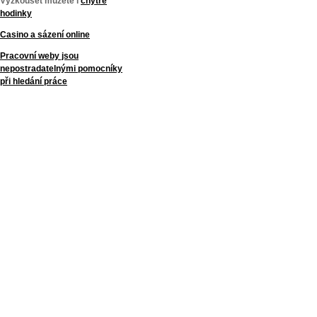
Vyzkoušet můžete i
chytré
hodinky
Casino a sázení online
Pracovní weby jsou
nepostradatelnými pomocníky
při hledání práce