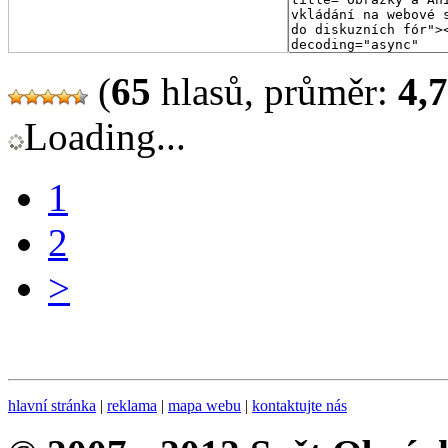
(
65
hlasů, průměr:
4,
Loading...
1
2
>
hlavní stránka
|
reklama
|
mapa webu
|
kontaktujte nás