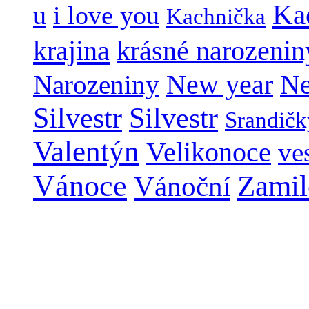
Ka
u
i love you
Kachnička
krajina
krásné narozenin
New year
Narozeniny
Ne
Silvestr
Silvestr
Srandičk
Valentýn
Velikonoce
ve
Vánoce
Zamil
Vánoční