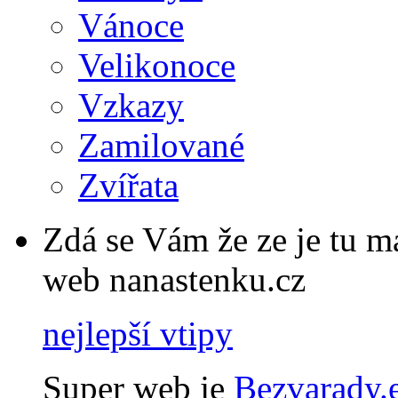
Vánoce
Velikonoce
Vzkazy
Zamilované
Zvířata
Zdá se Vám že ze je tu 
web nanastenku.cz
nejlepší vtipy
Super web je
Bezvarady.