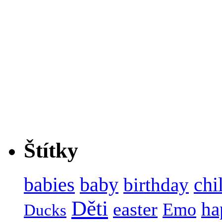
Štítky
baby
chi
babies
birthday
Děti
ha
easter
Emo
Ducks