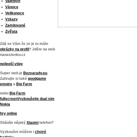
Valentýn
Vánoce
Velikonoce
Vzkazy
Zamilované
Zvířata
Zdá se Vám že ze je tu málo
obrázky na profil
? Jděte na web
nanastenku.cz
nejlepší vtipy
Super web je
Bezvarady.eu
.
Zahrajte si také
goodgame
empire
a
Big Farm
nebo
Big Farm
fullscreen
Vyzkoušejte
dual sim
Nokia
hry online
Sháníte nějaký
Xiaomi
telefon?
Vyzkoušet můžete i
chytré