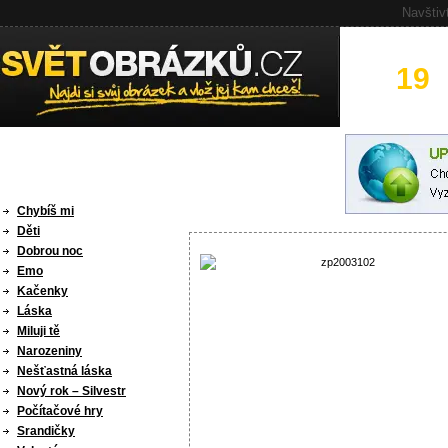
Navštiv
19
ka
Chybíš mi
Děti
Dobrou noc
Emo
Kačenky
Láska
Miluji tě
Narozeniny
Nešťastná láska
Nový rok – Silvestr
Počítačové hry
Srandičky