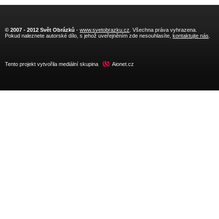
© 2007 - 2012 Svět Obrázků
-
www.svetobrazku.cz
. Všechna práva vyhrazena.
Pokud naleznete autorské dílo, s jehož uveřejněním zde nesouhlasíte,
kontaktujte nás
.
Tento projekt vytvořila mediální skupina
Aionet.cz