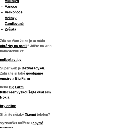
Valentýn
Vánoce
Velikonoce
Vzkazy
Zamilované
Zvířata
Zdá se Vám že ze je tu málo
obrázky na profil
? Jděte na web
nanastenku.cz
nejlepší vtipy
Super web je
Bezvarady.eu
.
Zahrajte si také
goodgame
empire
a
Big Farm
nebo
Big Farm
fullscreen
Vyzkoušejte
dual sim
Nokia
hry online
Sháníte nějaký
Xiaomi
telefon?
Vyzkoušet můžete i
chytré