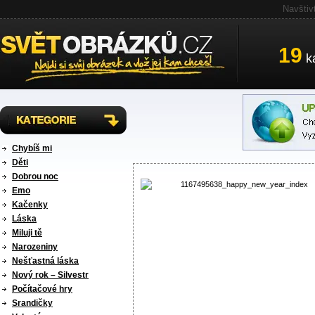
Navštiv
19
ka
Chybíš mi
Děti
Dobrou noc
Emo
Kačenky
Láska
Miluji tě
Narozeniny
Nešťastná láska
Nový rok – Silvestr
Počítačové hry
Srandičky