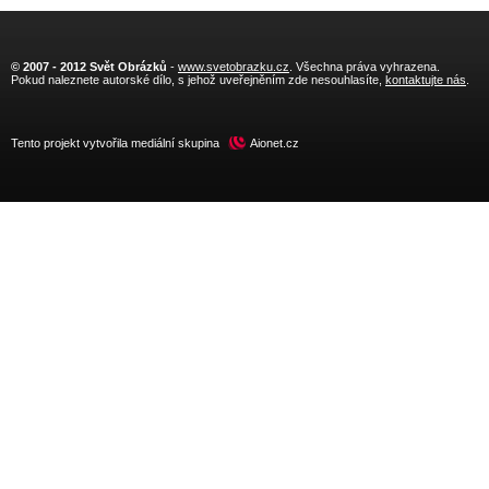
© 2007 - 2012 Svět Obrázků
-
www.svetobrazku.cz
. Všechna práva vyhrazena.
Pokud naleznete autorské dílo, s jehož uveřejněním zde nesouhlasíte,
kontaktujte nás
.
Tento projekt vytvořila mediální skupina
Aionet.cz