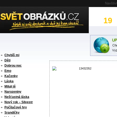
Navštiv
19
ka
Chybíš mi
Děti
Dobrou noc
Emo
Kačenky
Láska
Miluji tě
Narozeniny
Nešťastná láska
Nový rok – Silvestr
Počítačové hry
Srandičky