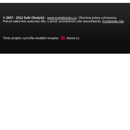
© 2007 - 2012 Svět Obrázků
-
www.svetobrazku.cz
. Všechna práva vyhrazena.
Pokud naleznete autorské dílo, s jehož uveřejněním zde nesouhlasíte,
kontaktujte nás
.
Tento projekt vytvořila mediální skupina
Aionet.cz