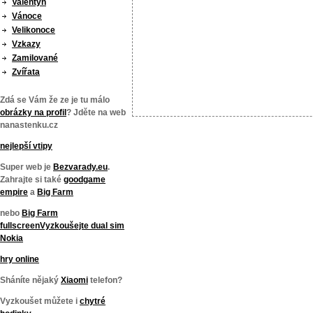
Valentýn
Vánoce
Velikonoce
Vzkazy
Zamilované
Zvířata
Zdá se Vám že ze je tu málo
obrázky na profil
? Jděte na web
nanastenku.cz
nejlepší vtipy
Super web je
Bezvarady.eu
.
Zahrajte si také
goodgame
empire
a
Big Farm
nebo
Big Farm
fullscreen
Vyzkoušejte
dual sim
Nokia
hry online
Sháníte nějaký
Xiaomi
telefon?
Vyzkoušet můžete i
chytré