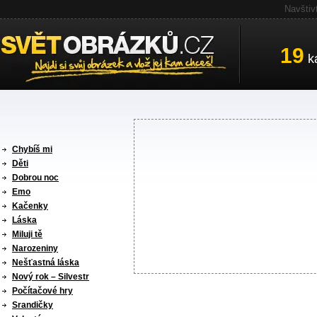
Navštiv
19
ka
Chybíš mi
Děti
Dobrou noc
Emo
Kačenky
Láska
Miluji tě
Narozeniny
Nešťastná láska
Nový rok – Silvestr
Počítačové hry
Srandičky