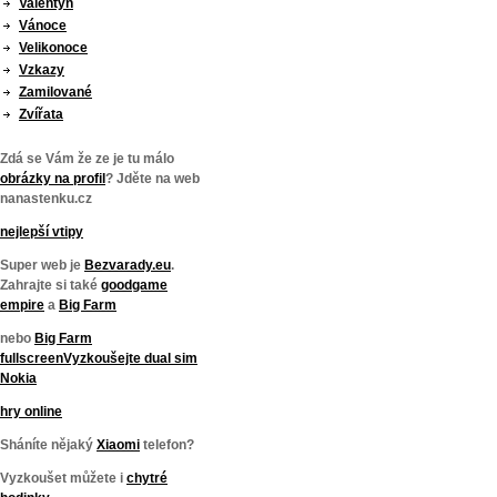
Valentýn
Vánoce
Velikonoce
Vzkazy
Zamilované
Zvířata
Zdá se Vám že ze je tu málo
obrázky na profil
? Jděte na web
nanastenku.cz
nejlepší vtipy
Super web je
Bezvarady.eu
.
Zahrajte si také
goodgame
empire
a
Big Farm
nebo
Big Farm
fullscreen
Vyzkoušejte
dual sim
Nokia
hry online
Sháníte nějaký
Xiaomi
telefon?
Vyzkoušet můžete i
chytré